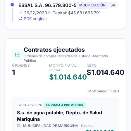
ESSAL S.A. 96.579.800-5
MODIFICACIÓN
SA
26/12/2020
Capital: $45.681.695.791
PDF original
Contratos ejecutados
Órdenes de compra recibidas del Estado · Mercado
Público
ÓRDENES
MONTO TOTAL
NETO
(C/IVA)
1
$1.014.640
$1.014.640
Mostrando 1-1 de 1
ENVIADA A PROVEEDOR
4053-285-SE26
S.s. de agua potable, Depto. de Salud
Mariquina
I MUNICIPALIDAD DE MARIQUINA
· Ilustre
Municipalidad de Mariquina