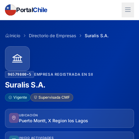
Portal
Chile
Inicio
Directorio de Empresas
Suralis S.A.
EMPRESA REGISTRADA EN SII
96579800-5
Suralis S.A.
Vigente
Supervisada CMF
UBICACIÓN
Puerto Montt, X Region los Lagos
INICIO ACTIVIDADES