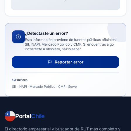
¿Detectaste un error?
Esta información proviene de fuentes públicas oficiales:
SII, INAPI, Mercado Público y CMF. Si encuentras algo
incorrecto u obsoleto, házlo saber.
Reportar error
Fuentes
SII · INAPI · Mercado Público · CMF · Servel
Portal
Chile
El directorio empresarial y buscador de RUT más completo y