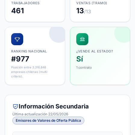
TRABAJADORES
VENTAS (TRAMO)
461
13
/13
RANKING NACIONAL
¿VENDE AL ESTADO?
#977
Sí
Posición entre 3.316.848
1 contrato
empresas chilenas (multi-
criterio).
Información Secundaria
Última actualización 22/05/2026
Emisores de Valores de Oferta Pública