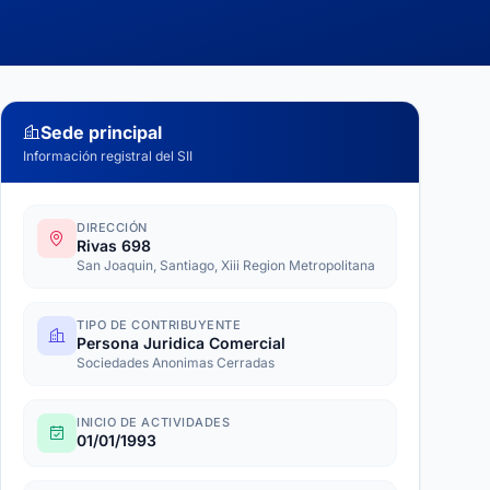
Sede principal
Información registral del SII
DIRECCIÓN
Rivas 698
San Joaquin, Santiago, Xiii Region Metropolitana
TIPO DE CONTRIBUYENTE
Persona Juridica Comercial
Sociedades Anonimas Cerradas
INICIO DE ACTIVIDADES
01/01/1993