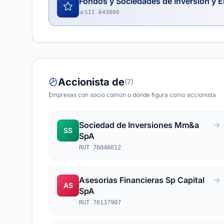
Fondos y Sociedades de Inversión y E
SII 643000
Accionista de
(7)
Empresas con socio común o donde figura como accionista
Sociedad de Inversiones Mm&a
SS
SpA
RUT 76046012
Asesorias Financieras Sp Capital
AS
SpA
RUT 76137907