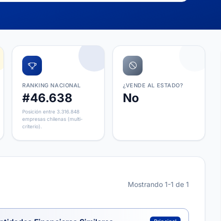
RANKING NACIONAL
¿VENDE AL ESTADO?
#46.638
No
Posición entre 3.316.848
empresas chilenas (multi-
criterio).
Mostrando 1-1 de 1