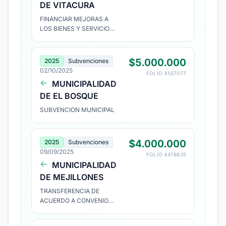
DE VITACURA
FINANCIAR MEJORAS A
LOS BIENES Y SERVICIOS
DE LA BRIGADA
INVESTIGADORA DE
ROBOS E INTERVENCIÓN
$5.000.000
2025
Subvenciones
CRIMINALÍSTICA, PARA
02/10/2025
FOLIO 4557077
MEJORAR EN GENERAL,
MUNICIPALIDAD
EL SERVICIO ENTREGADO
DE EL BOSQUE
A LOS VECINOS DE LA
COMUNA DE VITACURA.
SUBVENCION MUNICIPAL
$4.000.000
2025
Subvenciones
09/09/2025
FOLIO 4478835
MUNICIPALIDAD
DE MEJILLONES
TRANSFERENCIA DE
ACUERDO A CONVENIO
SUSCRITO EL 22 DE AGOSTO
APROBADO POR D.A. N°1947