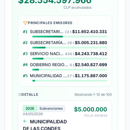
$28.554.597.966
CLP acumulados
PRINCIPALES EMISORES
SUBSECRETARIA DEL INTERIOR
$11.652.410.331
#1
13 t.
SUBSECRETARÍA DE PREVENCIÓN DEL DELITO
$5.005.231.880
#2
26 t.
SERVICIO NACIONAL DE MENORES
$4.243.738.412
#3
434 t.
GOBIERNO REGIONAL METROPOLITANO
$2.540.827.699
#4
4 t.
MUNICIPALIDAD DE LAS CONDES
$1.175.887.000
#5
57 t.
DETALLE
Mostrando 1-10 de 100
$5.000.000
2026
Subvenciones
04/05/2026
FOLIO 4678654
MUNICIPALIDAD
DE LAS CONDES