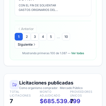
INSTITUCIONALES,
CON EL FIN DE SOLVENTAR
MANTENCION Y
GASTOS ORIGINARIOS DEL
REPARACION DE
SUBTITULO22 "GASTOS EN
MOBILIARIO
BIENES DE USO Y CONSUMO"
INSTITUCIONAL.
EN ESPECIFICO LOS ITEMS
2204001 "MATERIALES DE
Anterior
OFICINA" Y 2206002
…
1
2
3
4
5
10
"MANTENCIÓN Y
REPARACIÓN DE VEHICULOS"
Siguiente
Mostrando primeras 100 de 1.087 —
Ver todas
Licitaciones publicadas
Como organismo comprador · Mercado Público
TOTAL
MONTO
PROVEEDORES
LICITACIONES
ADJUDICADO
ÚNICOS
7
$685.539.499
7