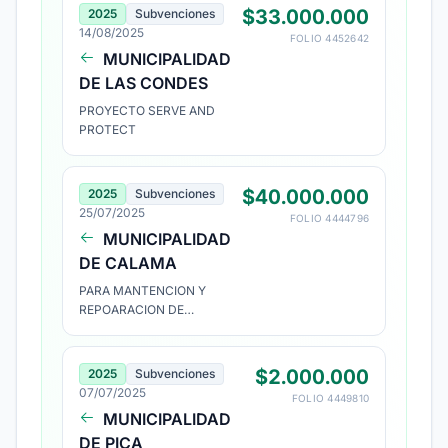
DEL 09/09/2025. PARA
$33.000.000
2025
Subvenciones
ADQUISICION DE BIENES Y
14/08/2025
FOLIO 4452642
SERVICIOS DEL ITEM22 DE LA
MUNICIPALIDAD
LEY DE PRESUPUESTO DEL
DE LAS CONDES
SECTOR PUBLICO.
PROYECTO SERVE AND
PROTECT
$40.000.000
2025
Subvenciones
25/07/2025
FOLIO 4444796
MUNICIPALIDAD
DE CALAMA
PARA MANTENCION Y
REPOARACION DE
EDIFICACIONES
DESTINADAS A LAS
ACTIVIDADES PROPIAS DE
$2.000.000
2025
Subvenciones
LA INSTITUCION,
07/07/2025
FOLIO 4449810
MANTENCION Y
MUNICIPALIDAD
REPARACION DE
DE PICA
VEHICULOS