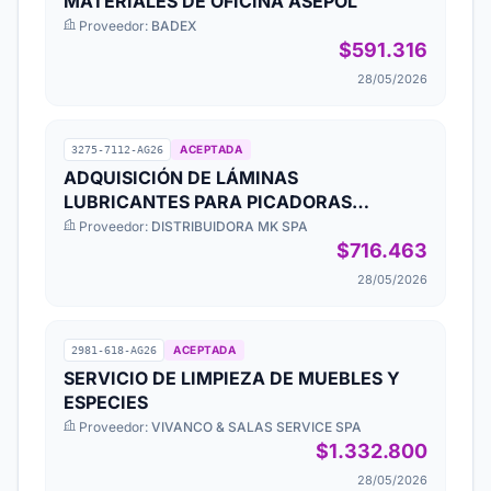
MATERIALES DE OFICINA ASEPOL
Proveedor:
BADEX
$591.316
28/05/2026
ACEPTADA
3275-7112-AG26
ADQUISICIÓN DE LÁMINAS
LUBRICANTES PARA PICADORAS
PROLAD
Proveedor:
DISTRIBUIDORA MK SPA
$716.463
28/05/2026
ACEPTADA
2981-618-AG26
SERVICIO DE LIMPIEZA DE MUEBLES Y
ESPECIES
Proveedor:
VIVANCO & SALAS SERVICE SPA
$1.332.800
28/05/2026