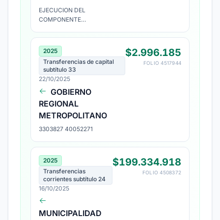
EJECUCION DEL
COMPONENTE
PREVENCION Y CONTROL
POLICIAL DEL
PROGRAMA SOMOS
$2.996.185
2025
BARRIO, AÑO 2025
Transferencias de capital
FOLIO 4517944
CODIGO SB25-PP-0002
subtítulo 33
22/10/2025
GOBIERNO
REGIONAL
METROPOLITANO
3303827 40052271
$199.334.918
2025
Transferencias
FOLIO 4508372
corrientes subtítulo 24
16/10/2025
MUNICIPALIDAD