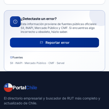
¿Detectaste un error?
Esta información proviene de fuentes públicas oficiales:
SII, INAPI, Mercado Público y CMF. Si encuentras algo
incorrecto u obsoleto, házlo saber.
Reportar error
Fuentes
SII · INAPI · Mercado Público · CMF · Servel
Portal
Chile
El directorio empresarial y buscador de RUT más completo y
actualizado de Chile.