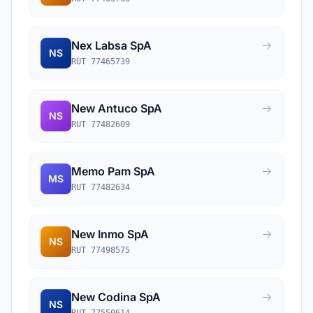
Nex Labsa SpA
NS
RUT 77465739
New Antuco SpA
NS
RUT 77482609
Memo Pam SpA
MS
RUT 77482634
New Inmo SpA
NS
RUT 77498575
New Codina SpA
NS