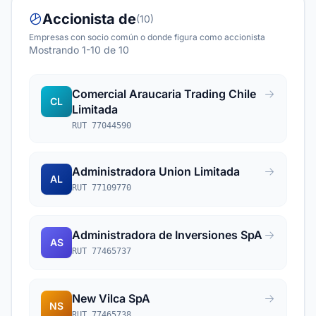
Accionista de
(10)
Empresas con socio común o donde figura como accionista
Mostrando 1-10 de 10
Comercial Araucaria Trading Chile
CL
Limitada
RUT 77044590
Administradora Union Limitada
AL
RUT 77109770
Administradora de Inversiones SpA
AS
RUT 77465737
New Vilca SpA
NS
RUT 77465738