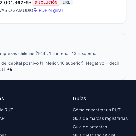
52.001.962-6*
DISOLUCIÓN
EIRL
RVASIO ZAMUDIO
PDF original
resas chilenas (1-13). 1 = inferior, 13 = superior.
del capital positivo (1 inferior, 10 superior). Negativo = decil
ual:
+9
os
Guías
de RUT
Cómo encontrar un RUT
API
Guía de marcas registradas
Guía de patentes
nes
Guía del Diario Oficial