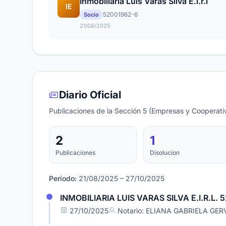
Inmobiliaria Luis Varas Silva E.i.r.l
IE
52001962-6
Socio
21/08/2025
Diario Oficial
Publicaciones de la Sección 5 (Empresas y Cooperativ
2
1
Publicaciones
Disolucion
Período:
21/08/2025 – 27/10/2025
INMOBILIARIA LUIS VARAS SILVA E.I.R.L. 
27/10/2025
Notario: ELIANA GABRIELA GE