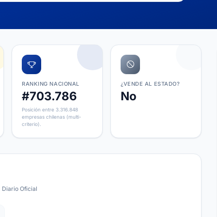
RANKING NACIONAL
¿VENDE AL ESTADO?
#703.786
No
Posición entre 3.316.848
empresas chilenas (multi-
criterio).
 Diario Oficial