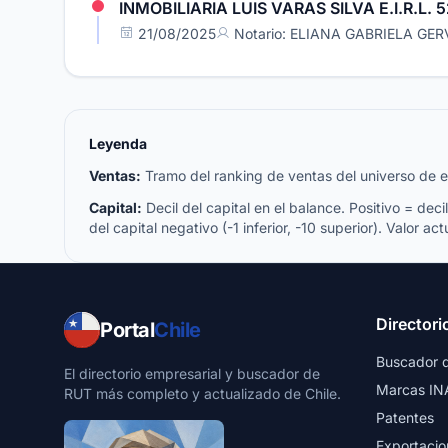
INMOBILIARIA LUIS VARAS SILVA E.I.R.L. 
21/08/2025
Notario: ELIANA GABRIELA GE
Leyenda
Ventas:
Tramo del ranking de ventas del universo de emp
Capital:
Decil del capital en el balance. Positivo = decil 
del capital negativo (-1 inferior, -10 superior). Valor act
Directori
Portal
Chile
Buscador 
El directorio empresarial y buscador de
Marcas IN
RUT más completo y actualizado de Chile.
Patentes
Exportacio