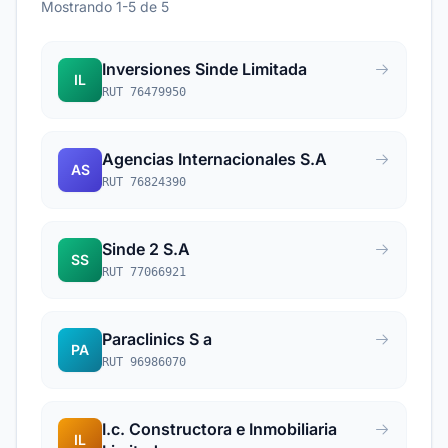
Mostrando 1-5 de 5
Inversiones Sinde Limitada
IL
RUT 76479950
Agencias Internacionales S.A
AS
RUT 76824390
Sinde 2 S.A
SS
RUT 77066921
Paraclinics S a
PA
RUT 96986070
I.c. Constructora e Inmobiliaria
IL