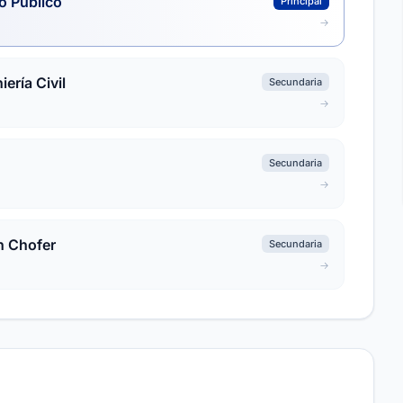
o Público
Principal
ería Civil
Secundaria
Secundaria
n Chofer
Secundaria