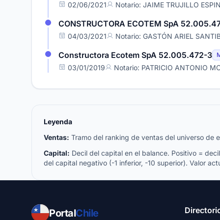
02/06/2021
Notario: JAIME TRUJILLO ESP
CONSTRUCTORA ECOTEM SpA 52.005.47
04/03/2021
Notario: GASTÓN ARIEL SANT
Constructora Ecotem SpA 52.005.472-3
03/01/2019
Notario: PATRICIO ANTONIO 
Leyenda
Ventas:
Tramo del ranking de ventas del universo de emp
Capital:
Decil del capital en el balance. Positivo = decil 
del capital negativo (-1 inferior, -10 superior). Valor act
Directori
Portal
Chile