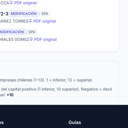
INOZA
PDF original
2-3
MODIFICACIÓN
SPA
IBÁÑEZ TORRES
PDF original
MODIFICACIÓN
SPA
MORALES GOMEZ
PDF original
resas chilenas (1-13). 1 = inferior, 13 = superior.
del capital positivo (1 inferior, 10 superior). Negativo = decil
ual:
+10
os
Guías