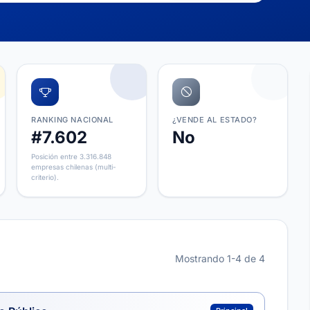
RANKING NACIONAL
¿VENDE AL ESTADO?
#7.602
No
Posición entre 3.316.848
empresas chilenas (multi-
criterio).
Mostrando 1-4 de 4