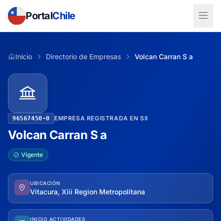
Portal
Chile
Inicio
Directorio de Empresas
Volcan Carran S a
EMPRESA REGISTRADA EN SII
96567450-0
Volcan Carran S a
Vigente
UBICACIÓN
Vitacura, Xiii Region Metropolitana
INICIO ACTIVIDADES