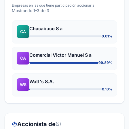
Empresas en las que tiene participación accionaria
Mostrando 1-3 de 3
Chacabuco S a
CA
0.01%
Comercial Victor Manuel S a
CA
99.89%
Watt's S.A.
WS
0.10%
Accionista de
(2)