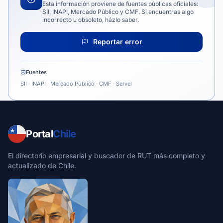
Esta información proviene de fuentes públicas oficiales:
SII, INAPI, Mercado Público y CMF. Si encuentras algo
incorrecto u obsoleto, házlo saber.
Reportar error
Fuentes
SII · INAPI · Mercado Público · CMF · Servel
Portal
Chile
El directorio empresarial y buscador de RUT más completo y
actualizado de Chile.