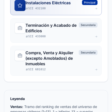
Instalaciones Eléctricas
Principal
SII 432100
Terminación y Acabado de
Secundaria
Edificios
SII 433000
Compra, Venta y Alquiler
Secundaria
(excepto Amoblados) de
Inmuebles
SII 681012
Leyenda
Ventas:
Tramo del ranking de ventas del universo de
empresas chilenas (1-13). 1 = inferior, 13 = superior.