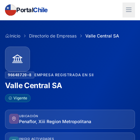
Portal
Chile
Inicio
Directorio de Empresas
Valle Central SA
EMPRESA REGISTRADA EN SII
96648720-8
Valle Central SA
Vigente
UBICACIÓN
Penaflor, Xiii Region Metropolitana
INICIO ACTIVIDADES