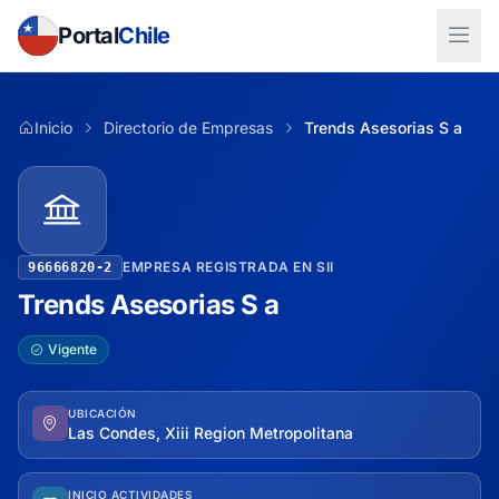
Portal
Chile
Inicio
Directorio de Empresas
Trends Asesorias S a
EMPRESA REGISTRADA EN SII
96666820-2
Trends Asesorias S a
Vigente
UBICACIÓN
Las Condes, Xiii Region Metropolitana
INICIO ACTIVIDADES