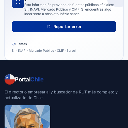
Esta información proviene de fuentes públicas oficiales:
SII, INAPI, Mercado Público y CMF. Si encuentras algo
incorrecto u obsoleto, házlo saber.
Reportar error
Fuentes
SII · INAPI · Mercado Público · CMF · Servel
Portal
Chile
El directorio empresarial y buscador de RUT más completo y
actualizado de Chile.