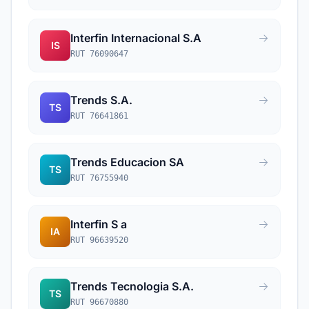
Interfin Internacional S.A
IS
RUT 76090647
Trends S.A.
TS
RUT 76641861
Trends Educacion SA
TS
RUT 76755940
Interfin S a
IA
RUT 96639520
Trends Tecnologia S.A.
TS
RUT 96670880