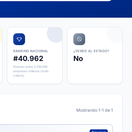
RANKING NACIONAL
¿VENDE AL ESTADO?
#40.962
No
Posición entre 3.316.848
empresas chilenas (multi-
criterio).
Mostrando 1-1 de 1