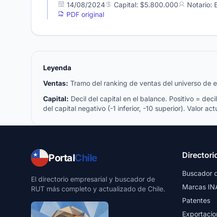
14/08/2024
Capital: $5.800.000
Notario:
PDF original
Leyenda
Ventas:
Tramo del ranking de ventas del universo de emp
Capital:
Decil del capital en el balance. Positivo = decil 
del capital negativo (-1 inferior, -10 superior). Valor act
Directori
Portal
Chile
Buscador 
El directorio empresarial y buscador de
Marcas IN
RUT más completo y actualizado de Chile.
Patentes
Exportacio