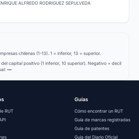
 ENRIQUE ALFREDO RODRIGUEZ SEPULVEDA
resas chilenas (1-13). 1 = inferior, 13 = superior.
del capital positivo (1 inferior, 10 superior). Negativo = decil
ual:
—
os
Guías
de RUT
Cómo encontrar un RUT
API
Guía de marcas registradas
Guía de patentes
nes
Guía del Diario Oficial