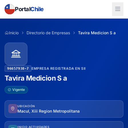
Portal
Chile
Inicio
Directorio de Empresas
Tavira Medicion S a
EMPRESA REGISTRADA EN SII
96657930-7
Tavira Medicion S a
Vigente
UBICACIÓN
Macul, Xiii Region Metropolitana
INICIO ACTIVIDADES