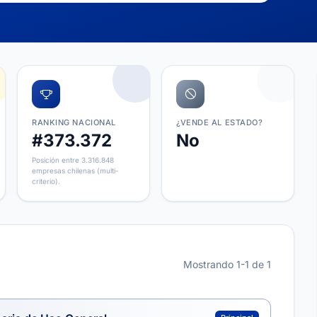
RANKING NACIONAL
¿VENDE AL ESTADO?
#373.372
No
Posición entre 3.316.848
empresas chilenas (multi-
criterio).
Mostrando 1-1 de 1