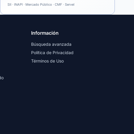
SII · INAPI · Mercado Público · CMF · Servel
Información
Búsqueda avanzada
Política de Privacidad
Términos de Uso
do