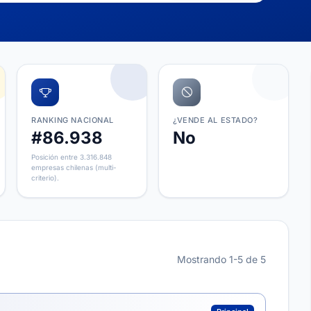
RANKING NACIONAL
¿VENDE AL ESTADO?
#86.938
No
Posición entre 3.316.848
empresas chilenas (multi-
criterio).
Mostrando 1-5 de 5