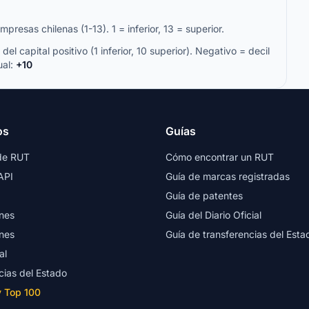
resas chilenas (1-13). 1 = inferior, 13 = superior.
del capital positivo (1 inferior, 10 superior). Negativo = decil
ual:
+10
os
Guías
de RUT
Cómo encontrar un RUT
API
Guía de marcas registradas
Guía de patentes
nes
Guía del Diario Oficial
nes
Guía de transferencias del Esta
al
cias del Estado
y Top 100