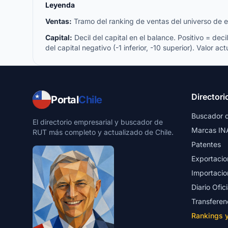
Leyenda
Ventas:
Tramo del ranking de ventas del universo de emp
Capital:
Decil del capital en el balance. Positivo = decil 
del capital negativo (-1 inferior, -10 superior). Valor act
Directori
Portal
Chile
Buscador 
El directorio empresarial y buscador de
Marcas IN
RUT más completo y actualizado de Chile.
Patentes
Exportacio
Importacio
Diario Ofici
Transferen
Rankings 