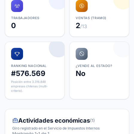
TRABAJADORES
VENTAS (TRAMO)
0
2
/13
RANKING NACIONAL
¿VENDE AL ESTADO?
#576.569
No
Posición entre 3.316.848
empresas chilenas (multi-
criterio).
Actividades económicas
(1)
Giro registrado en el Servicio de Impuestos Internos
Mostrando 1-1 de 1