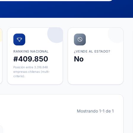
RANKING NACIONAL
¿VENDE AL ESTADO?
#409.850
No
Posición entre 3.316.848
empresas chilenas (multi-
criterio).
Mostrando 1-1 de 1