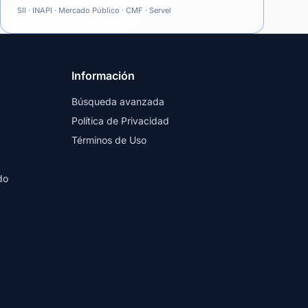
SII · INAPI · Mercado Público · CMF · Servel
Información
Búsqueda avanzada
Política de Privacidad
Términos de Uso
do