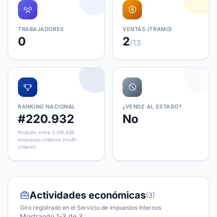
TRABAJADORES
VENTAS (TRAMO)
0
2
/13
RANKING NACIONAL
¿VENDE AL ESTADO?
#220.932
No
Posición entre 3.316.848
empresas chilenas (multi-
criterio).
Actividades económicas
(3)
Giro registrado en el Servicio de Impuestos Internos
Mostrando 1-3 de 3