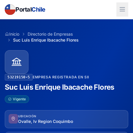
Portal
Chile
Inicio
Directorio de Empresas
Suc Luis Enrique Ibacache Flores
EMPRESA REGISTRADA EN SII
53219150-5
Suc Luis Enrique Ibacache Flores
Vigente
UBICACIÓN
Ovalle, Iv Region Coquimbo