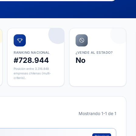
RANKING NACIONAL
¿VENDE AL ESTADO?
#728.944
No
Posición entre 3.316.848
empresas chilenas (multi-
criterio).
Mostrando 1-1 de 1