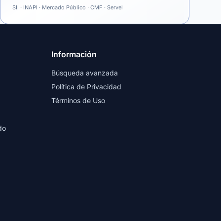
SII · INAPI · Mercado Público · CMF · Servel
Información
Búsqueda avanzada
Política de Privacidad
Términos de Uso
do