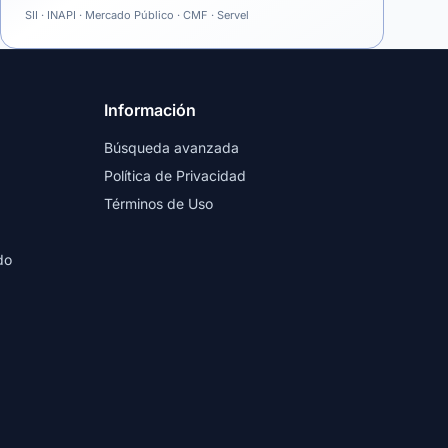
SII · INAPI · Mercado Público · CMF · Servel
Información
Búsqueda avanzada
Política de Privacidad
Términos de Uso
do