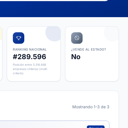
RANKING NACIONAL
¿VENDE AL ESTADO?
#289.596
No
Posición entre 3.316.848
empresas chilenas (multi-
criterio).
Mostrando 1-3 de 3