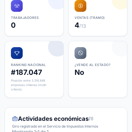
TRABAJADORES
VENTAS (TRAMO)
0
4
/13
RANKING NACIONAL
¿VENDE AL ESTADO?
#187.047
No
Posición entre 3.316.848
empresas chilenas (multi-
criterio).
Actividades económicas
(1)
Giro registrado en el Servicio de Impuestos Internos
Mostrando 1-1 de 1