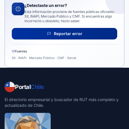
¿Detectaste un error?
Esta información proviene de fuentes públicas oficiales:
SII, INAPI, Mercado Público y CMF. Si encuentras algo
incorrecto u obsoleto, házlo saber.
Reportar error
Fuentes
SII · INAPI · Mercado Público · CMF · Servel
Portal
Chile
El directorio empresarial y buscador de RUT más completo y
actualizado de Chile.