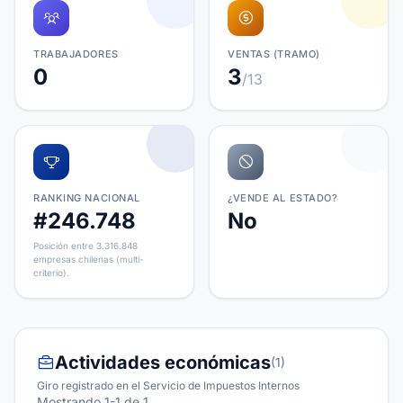
TRABAJADORES
VENTAS (TRAMO)
0
3
/13
RANKING NACIONAL
¿VENDE AL ESTADO?
#246.748
No
Posición entre 3.316.848
empresas chilenas (multi-
criterio).
Actividades económicas
(1)
Giro registrado en el Servicio de Impuestos Internos
Mostrando 1-1 de 1