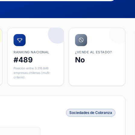
RANKING NACIONAL
¿VENDE AL ESTADO?
#489
No
Posición entre 3.316.848
empresas chilenas (multi-
criterio).
Sociedades de Cobranza