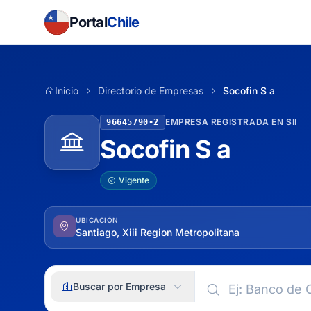
Portal
Chile
Inicio
Directorio de Empresas
Socofin S a
EMPRESA REGISTRADA EN SII
96645790-2
Socofin S a
Vigente
UBICACIÓN
Santiago, Xiii Region Metropolitana
Buscar por Empresa