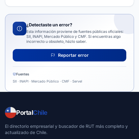
¿Detectaste un error?
Esta información proviene de fuentes públicas oficiales:
SII, INAPI, Mercado Público y CMF. Si encuentras algo
incorrecto u obsoleto, házlo saber.
Reportar error
Fuentes
SII · INAPI · Mercado Público · CMF · Servel
Portal
Chile
El directorio empresarial y buscador de RUT más completo y
actualizado de Chile.