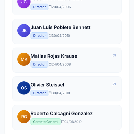
JC
Director
20/04/2006
Juan Luis Poblete Bennett
JB
Director
30/04/2010
Matias Rojas Krause
MK
Director
24/04/2008
Olivier Steissel
OS
Director
30/04/2010
Roberto Calcagni Gonzalez
RG
Gerente General
04/01/2010