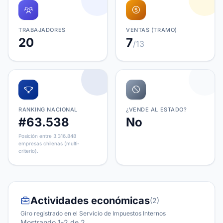
TRABAJADORES
VENTAS (TRAMO)
20
7
/13
RANKING NACIONAL
¿VENDE AL ESTADO?
#63.538
No
Posición entre 3.316.848
empresas chilenas (multi-
criterio).
Actividades económicas
(2)
Giro registrado en el Servicio de Impuestos Internos
Mostrando 1-2 de 2