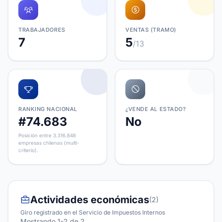
TRABAJADORES
VENTAS (TRAMO)
7
5
/13
RANKING NACIONAL
¿VENDE AL ESTADO?
#74.683
No
Posición entre 3.316.848
empresas chilenas (multi-
criterio).
Actividades económicas
(2)
Giro registrado en el Servicio de Impuestos Internos
Mostrando 1-2 de 2