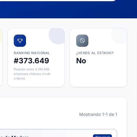
RANKING NACIONAL
¿VENDE AL ESTADO?
#373.649
No
Posición entre 3.316.848
empresas chilenas (multi-
criterio).
Mostrando 1-1 de 1