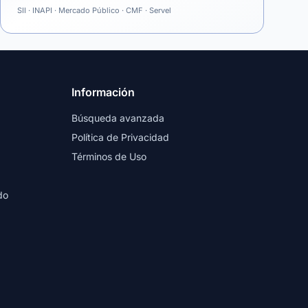
SII · INAPI · Mercado Público · CMF · Servel
Información
Búsqueda avanzada
Política de Privacidad
Términos de Uso
do