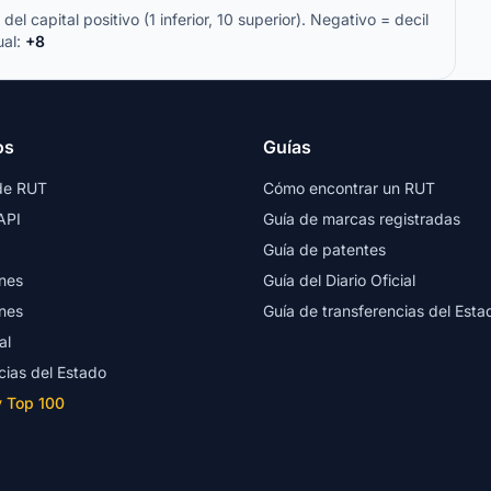
del capital positivo (1 inferior, 10 superior). Negativo = decil
ual:
+8
os
Guías
de RUT
Cómo encontrar un RUT
API
Guía de marcas registradas
Guía de patentes
nes
Guía del Diario Oficial
nes
Guía de transferencias del Esta
al
cias del Estado
y Top 100