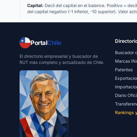
Capital:
Decil del capital en el balance. Positivo = decil 
del capital negativo (-1 inferior, -10 superior). Valor act
Directori
Portal
Chile
Buscador 
El directorio empresarial y buscador de
Marcas IN
RUT más completo y actualizado de Chile.
Patentes
Exportacio
Importacio
Diario Ofici
Transferen
Rankings 