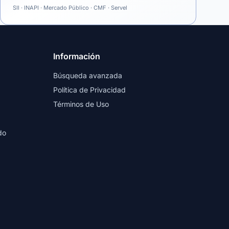
SII · INAPI · Mercado Público · CMF · Servel
Información
Búsqueda avanzada
Política de Privacidad
Términos de Uso
do