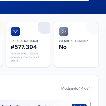
RANKING NACIONAL
¿VENDE AL ESTADO?
#577.394
No
Posición entre 3.316.848
empresas chilenas (multi-
criterio).
Mostrando 1-1 de 1