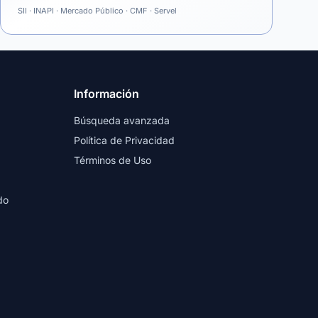
SII · INAPI · Mercado Público · CMF · Servel
Información
Búsqueda avanzada
Política de Privacidad
Términos de Uso
do