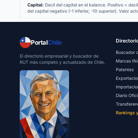
Capital:
Decil del capital en el balance. Positivo = decil 
del capital negativo (-1 inferior, -10 superior). Valor act
Directori
Portal
Chile
Buscador 
El directorio empresarial y buscador de
Marcas IN
RUT más completo y actualizado de Chile.
Patentes
Exportacio
Importacio
Diario Ofici
Transferen
Rankings 