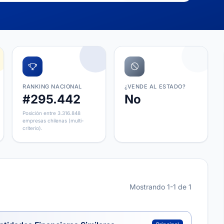
RANKING NACIONAL
¿VENDE AL ESTADO?
#295.442
No
Posición entre 3.316.848
empresas chilenas (multi-
criterio).
Mostrando 1-1 de 1