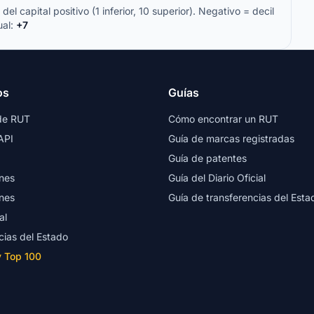
del capital positivo (1 inferior, 10 superior). Negativo = decil
ual:
+7
os
Guías
de RUT
Cómo encontrar un RUT
API
Guía de marcas registradas
Guía de patentes
nes
Guía del Diario Oficial
nes
Guía de transferencias del Esta
al
cias del Estado
y Top 100