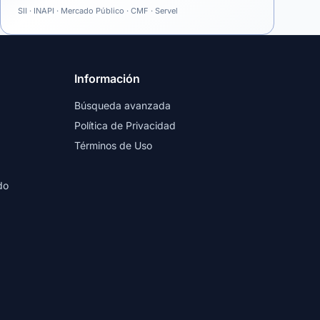
SII · INAPI · Mercado Público · CMF · Servel
Información
Búsqueda avanzada
Política de Privacidad
Términos de Uso
do