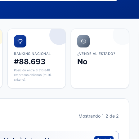
RANKING NACIONAL
¿VENDE AL ESTADO?
#88.693
No
Posición entre 3.316.848
empresas chilenas (multi-
criterio).
Mostrando 1-2 de 2