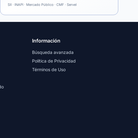
SII · INAPI · Mercado Público · CMF · Servel
Información
Búsqueda avanzada
Política de Privacidad
Términos de Uso
do