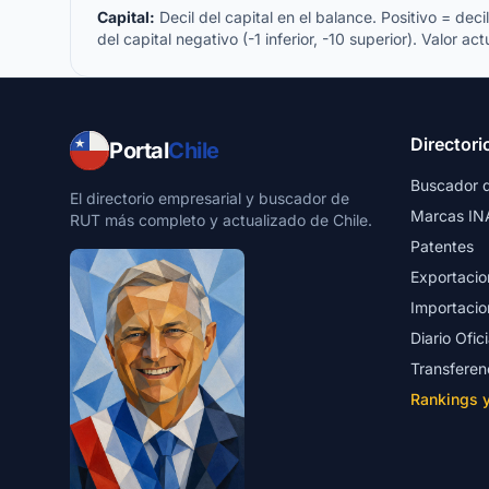
Capital:
Decil del capital en el balance. Positivo = decil 
del capital negativo (-1 inferior, -10 superior). Valor act
Directori
Portal
Chile
Buscador 
El directorio empresarial y buscador de
Marcas IN
RUT más completo y actualizado de Chile.
Patentes
Exportacio
Importacio
Diario Ofici
Transferen
Rankings 