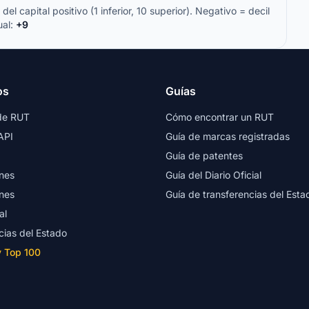
del capital positivo (1 inferior, 10 superior). Negativo = decil
ual:
+9
os
Guías
de RUT
Cómo encontrar un RUT
API
Guía de marcas registradas
Guía de patentes
nes
Guía del Diario Oficial
nes
Guía de transferencias del Esta
al
cias del Estado
y Top 100