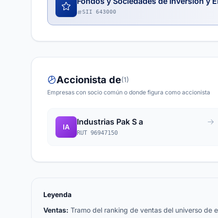
Fondos y Sociedades de Inversión y E
SII 643000
Accionista de
(1)
Empresas con socio común o donde figura como accionista
Industrias Pak S a
IA
RUT 96947150
Leyenda
Ventas:
Tramo del ranking de ventas del universo de emp