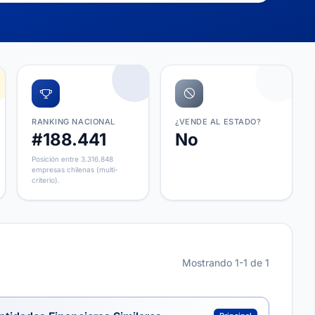
RANKING NACIONAL
¿VENDE AL ESTADO?
#188.441
No
Posición entre 3.316.848
empresas chilenas (multi-
criterio).
Mostrando 1-1 de 1