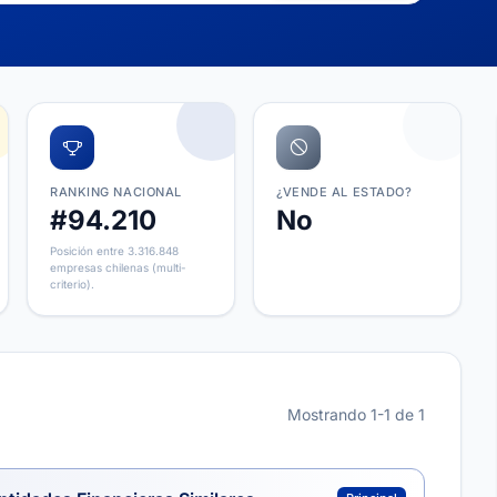
RANKING NACIONAL
¿VENDE AL ESTADO?
#94.210
No
Posición entre 3.316.848
empresas chilenas (multi-
criterio).
Mostrando 1-1 de 1