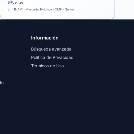
Fuentes
SII · INAPI · Mercado Público · CMF · Servel
Información
Búsqueda avanzada
Política de Privacidad
Términos de Uso
do