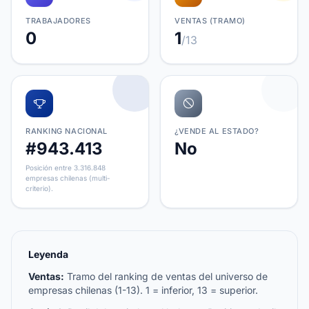
TRABAJADORES
VENTAS (TRAMO)
0
1
/13
RANKING NACIONAL
¿VENDE AL ESTADO?
#943.413
No
Posición entre 3.316.848
empresas chilenas (multi-
criterio).
Leyenda
Ventas:
Tramo del ranking de ventas del universo de
empresas chilenas (1-13). 1 = inferior, 13 = superior.