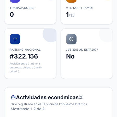
TRABAJADORES
VENTAS (TRAMO)
0
1
/13
RANKING NACIONAL
¿VENDE AL ESTADO?
#322.156
No
Posición entre 3.316.848
empresas chilenas (multi-
criterio).
Actividades económicas
(2)
Giro registrado en el Servicio de Impuestos Internos
Mostrando 1-2 de 2