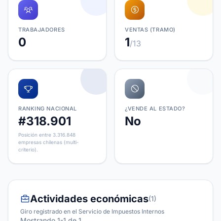
TRABAJADORES
VENTAS (TRAMO)
0
1
/13
RANKING NACIONAL
¿VENDE AL ESTADO?
#318.901
No
Posición entre 3.316.848
empresas chilenas (multi-
criterio).
Actividades económicas
(1)
Giro registrado en el Servicio de Impuestos Internos
Mostrando 1-1 de 1