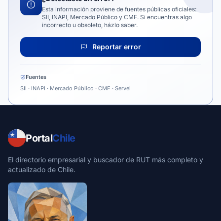
Esta información proviene de fuentes públicas oficiales:
SII, INAPI, Mercado Público y CMF. Si encuentras algo
incorrecto u obsoleto, házlo saber.
Reportar error
Fuentes
SII · INAPI · Mercado Público · CMF · Servel
Portal
Chile
El directorio empresarial y buscador de RUT más completo y
actualizado de Chile.