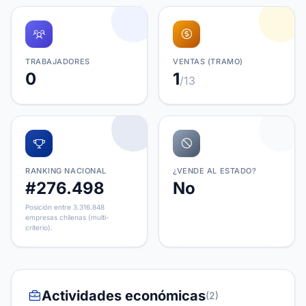
TRABAJADORES
VENTAS (TRAMO)
0
1
/13
RANKING NACIONAL
¿VENDE AL ESTADO?
#276.498
No
Posición entre 3.316.848
empresas chilenas (multi-
criterio).
Actividades económicas
(2)