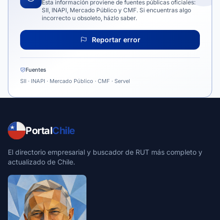
Esta información proviene de fuentes públicas oficiales:
SII, INAPI, Mercado Público y CMF. Si encuentras algo
incorrecto u obsoleto, házlo saber.
Reportar error
Fuentes
SII · INAPI · Mercado Público · CMF · Servel
Portal
Chile
El directorio empresarial y buscador de RUT más completo y
actualizado de Chile.