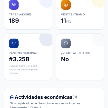
TRABAJADORES
VENTAS (TRAMO)
189
11
/13
RANKING NACIONAL
¿VENDE AL ESTADO?
#3.258
No
Posición entre 3.316.848
empresas chilenas (multi-
criterio).
Actividades económicas
(3)
Giro registrado en el Servicio de Impuestos Internos
Mostrando 1-3 de 3