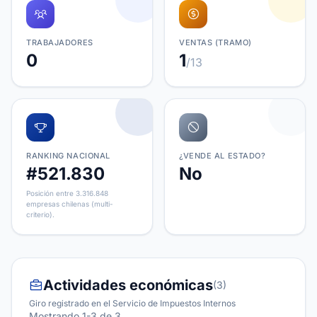
TRABAJADORES
VENTAS (TRAMO)
0
1
/13
RANKING NACIONAL
¿VENDE AL ESTADO?
#521.830
No
Posición entre 3.316.848
empresas chilenas (multi-
criterio).
Actividades económicas
(3)
Giro registrado en el Servicio de Impuestos Internos
Mostrando 1-3 de 3