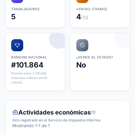
TRABAJADORES
VENTAS (TRAMO)
5
4
/13
RANKING NACIONAL
¿VENDE AL ESTADO?
#101.864
No
Posición entre 3.316.848
empresas chilenas (multi-
criterio).
Actividades económicas
(1)
Giro registrado en el Servicio de Impuestos Internos
Mostrando 1-1 de 1