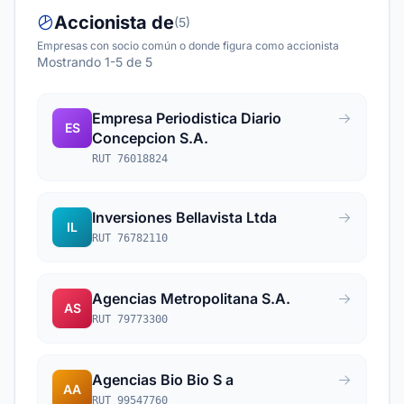
Accionista de
(5)
Empresas con socio común o donde figura como accionista
Mostrando 1-5 de 5
Empresa Periodistica Diario
ES
Concepcion S.A.
RUT 76018824
Inversiones Bellavista Ltda
IL
RUT 76782110
Agencias Metropolitana S.A.
AS
RUT 79773300
Agencias Bio Bio S a
AA
RUT 99547760