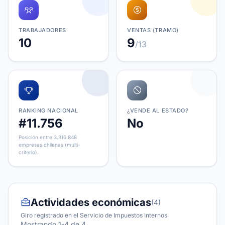
TRABAJADORES
VENTAS (TRAMO)
10
9
/13
RANKING NACIONAL
¿VENDE AL ESTADO?
#11.756
No
Posición entre 3.316.848
empresas chilenas (multi-
criterio).
Actividades económicas
(4)
Giro registrado en el Servicio de Impuestos Internos
Mostrando 1-4 de 4