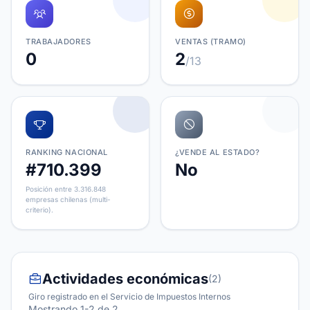
TRABAJADORES
VENTAS (TRAMO)
0
2
/13
RANKING NACIONAL
¿VENDE AL ESTADO?
#710.399
No
Posición entre 3.316.848
empresas chilenas (multi-
criterio).
Actividades económicas
(2)
Giro registrado en el Servicio de Impuestos Internos
Mostrando 1-2 de 2