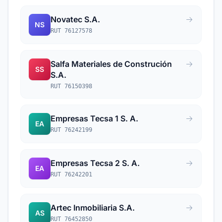
Novatec S.A.
NS
RUT 76127578
Salfa Materiales de Construción
SS
S.A.
RUT 76150398
Empresas Tecsa 1 S. A.
EA
RUT 76242199
Empresas Tecsa 2 S. A.
EA
RUT 76242201
Artec Inmobiliaria S.A.
AS
RUT 76452850