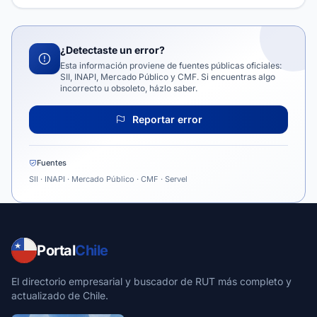
¿Detectaste un error?
Esta información proviene de fuentes públicas oficiales:
SII, INAPI, Mercado Público y CMF. Si encuentras algo
incorrecto u obsoleto, házlo saber.
Reportar error
Fuentes
SII · INAPI · Mercado Público · CMF · Servel
Portal
Chile
El directorio empresarial y buscador de RUT más completo y
actualizado de Chile.