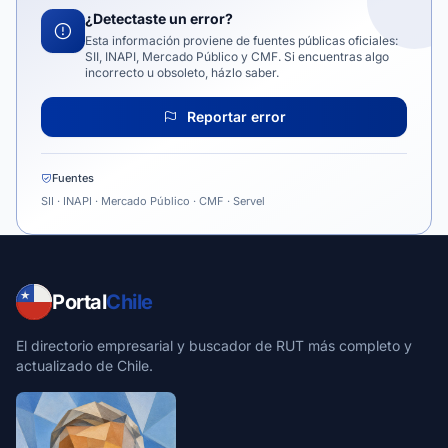
¿Detectaste un error?
Esta información proviene de fuentes públicas oficiales:
SII, INAPI, Mercado Público y CMF. Si encuentras algo
incorrecto u obsoleto, házlo saber.
Reportar error
Fuentes
SII · INAPI · Mercado Público · CMF · Servel
Portal
Chile
El directorio empresarial y buscador de RUT más completo y
actualizado de Chile.