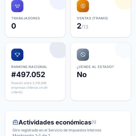
TRABAJADORES
VENTAS (TRAMO)
0
2
/13
RANKING NACIONAL
¿VENDE AL ESTADO?
#497.052
No
Posición entre 3.316.848
empresas chilenas (multi-
criterio).
Actividades económicas
(1)
Giro registrado en el Servicio de Impuestos Internos
Mostrando 1-1 de 1