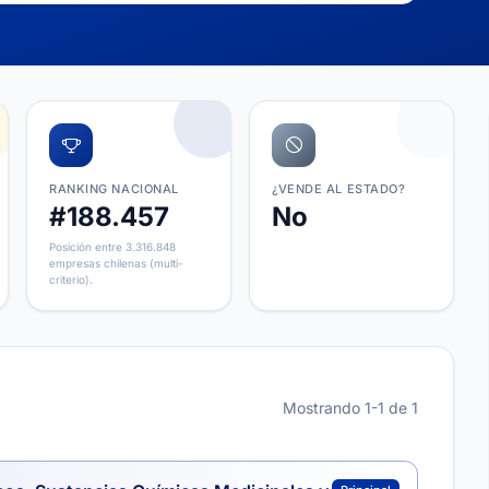
RANKING NACIONAL
¿VENDE AL ESTADO?
#188.457
No
Posición entre 3.316.848
empresas chilenas (multi-
criterio).
Mostrando 1-1 de 1