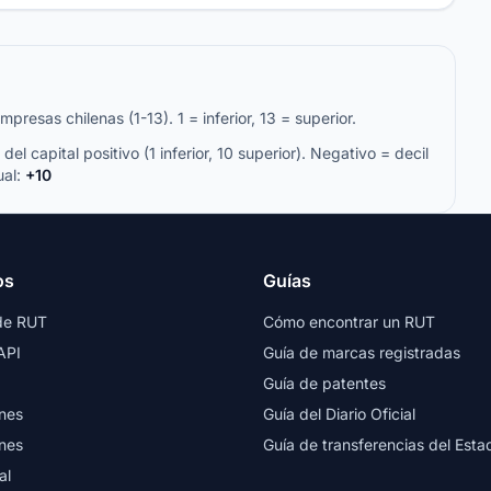
resas chilenas (1-13). 1 = inferior, 13 = superior.
del capital positivo (1 inferior, 10 superior). Negativo = decil
ual:
+10
os
Guías
de RUT
Cómo encontrar un RUT
API
Guía de marcas registradas
Guía de patentes
nes
Guía del Diario Oficial
nes
Guía de transferencias del Esta
al