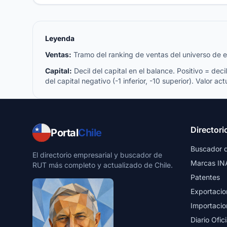
Leyenda
Ventas:
Tramo del ranking de ventas del universo de emp
Capital:
Decil del capital en el balance. Positivo = decil 
del capital negativo (-1 inferior, -10 superior). Valor act
Directori
Portal
Chile
Buscador 
El directorio empresarial y buscador de
Marcas IN
RUT más completo y actualizado de Chile.
Patentes
Exportacio
Importacio
Diario Ofici