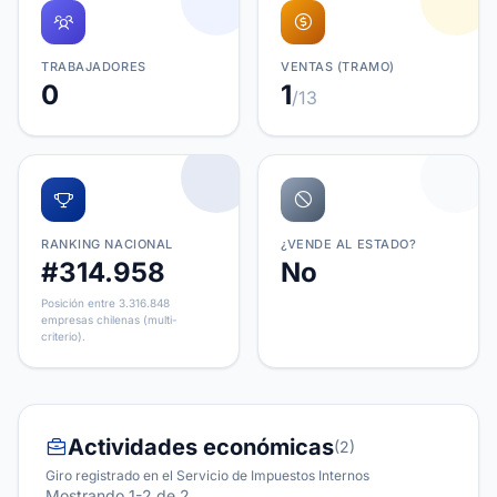
TRABAJADORES
VENTAS (TRAMO)
0
1
/13
RANKING NACIONAL
¿VENDE AL ESTADO?
#314.958
No
Posición entre 3.316.848
empresas chilenas (multi-
criterio).
Actividades económicas
(2)
Giro registrado en el Servicio de Impuestos Internos
Mostrando 1-2 de 2