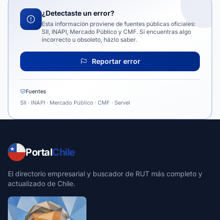
¿Detectaste un error?
Esta información proviene de fuentes públicas oficiales:
SII, INAPI, Mercado Público y CMF. Si encuentras algo
incorrecto u obsoleto, házlo saber.
Reportar error
Fuentes
SII · INAPI · Mercado Público · CMF · Servel
Portal
Chile
El directorio empresarial y buscador de RUT más completo y
actualizado de Chile.