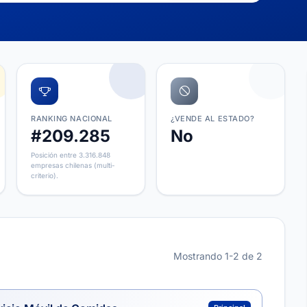
RANKING NACIONAL
¿VENDE AL ESTADO?
#209.285
No
Posición entre 3.316.848
empresas chilenas (multi-
criterio).
Mostrando 1-2 de 2