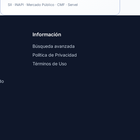
SII · INAPI · Mercado Público · CMF · Servel
Información
Búsqueda avanzada
Política de Privacidad
Términos de Uso
do