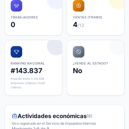
TRABAJADORES
VENTAS (TRAMO)
0
4
/13
RANKING NACIONAL
¿VENDE AL ESTADO?
#143.837
No
Posición entre 3.316.848
empresas chilenas (multi-
criterio).
Actividades económicas
(9)
Giro registrado en el Servicio de Impuestos Internos
Mostrando 1-9 de 9